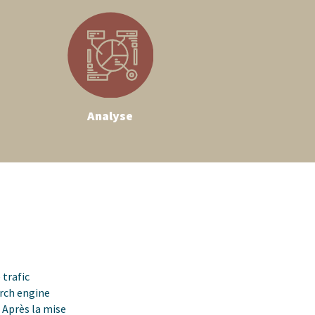
Analyse
 trafic
arch engine
 Après la mise