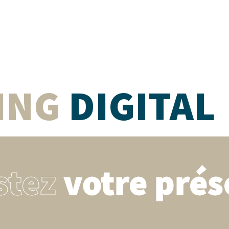
ING
DIGITAL
stez
votre prés