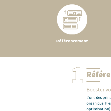
Référencement
1
Référ
Booster v
L’une des princ
organique. Il 
optimisation) 