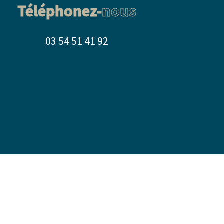
Téléphonez-
nous
03 54 51 41 92